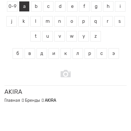
0-9
a
b
c
d
e
f
g
h
i
j
k
l
m
n
o
p
q
r
s
t
u
v
w
y
z
б
в
д
и
к
л
р
с
э
AKIRA
Главная
Бренды
AKIRA