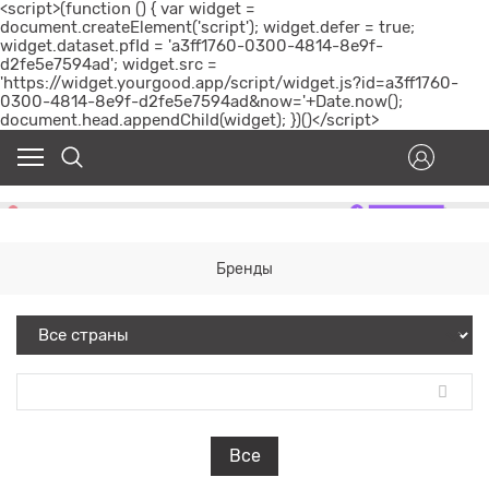
<script>(function () { var widget =
document.createElement('script'); widget.defer = true;
widget.dataset.pfId = 'a3ff1760-0300-4814-8e9f-
d2fe5e7594ad'; widget.src =
'https://widget.yourgood.app/script/widget.js?id=a3ff1760-
0300-4814-8e9f-d2fe5e7594ad&now='+Date.now();
document.head.appendChild(widget); })()</script>
Бренды
Все