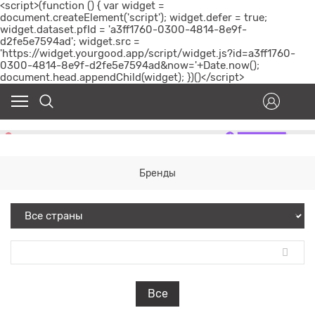
<script>(function () { var widget =
document.createElement('script'); widget.defer = true;
widget.dataset.pfId = 'a3ff1760-0300-4814-8e9f-
d2fe5e7594ad'; widget.src =
'https://widget.yourgood.app/script/widget.js?id=a3ff1760-
0300-4814-8e9f-d2fe5e7594ad&now='+Date.now();
document.head.appendChild(widget); })()</script>
Бренды
Все