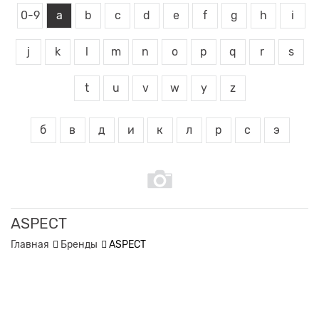
0-9
a
b
c
d
e
f
g
h
i
j
k
l
m
n
o
p
q
r
s
t
u
v
w
y
z
б
в
д
и
к
л
р
с
э
ASPECT
Главная
Бренды
ASPECT