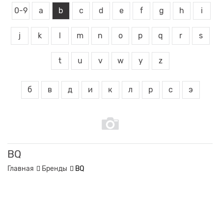
0-9
a
b
c
d
e
f
g
h
i
j
k
l
m
n
o
p
q
r
s
t
u
v
w
y
z
б
в
д
и
к
л
р
с
э
BQ
Главная
Бренды
BQ