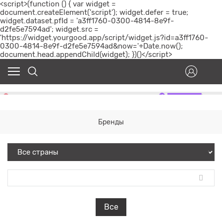
<script>(function () { var widget =
document.createElement('script'); widget.defer = true;
widget.dataset.pfId = 'a3ff1760-0300-4814-8e9f-
d2fe5e7594ad'; widget.src =
'https://widget.yourgood.app/script/widget.js?id=a3ff1760-
0300-4814-8e9f-d2fe5e7594ad&now='+Date.now();
document.head.appendChild(widget); })()</script>
Бренды
Все