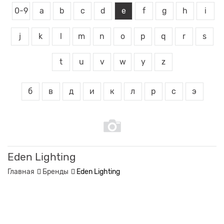
0-9
a
b
c
d
e
f
g
h
i
j
k
l
m
n
o
p
q
r
s
t
u
v
w
y
z
б
в
д
и
к
л
р
с
э
Eden Lighting
Главная
Бренды
Eden Lighting