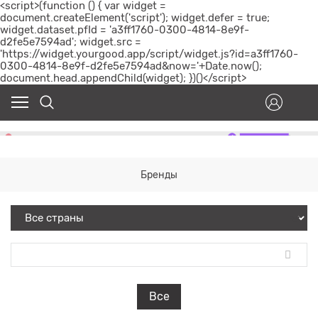
<script>(function () { var widget =
document.createElement('script'); widget.defer = true;
widget.dataset.pfId = 'a3ff1760-0300-4814-8e9f-
d2fe5e7594ad'; widget.src =
'https://widget.yourgood.app/script/widget.js?id=a3ff1760-
0300-4814-8e9f-d2fe5e7594ad&now='+Date.now();
document.head.appendChild(widget); })()</script>
Бренды
Все