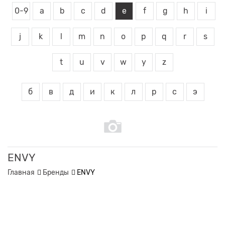
0-9
a
b
c
d
e
f
g
h
i
j
k
l
m
n
o
p
q
r
s
t
u
v
w
y
z
б
в
д
и
к
л
р
с
э
ENVY
Главная
Бренды
ENVY