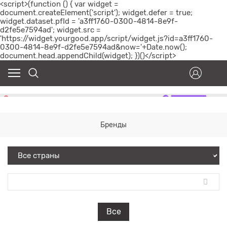
<script>(function () { var widget =
document.createElement('script'); widget.defer = true;
widget.dataset.pfId = 'a3ff1760-0300-4814-8e9f-
d2fe5e7594ad'; widget.src =
'https://widget.yourgood.app/script/widget.js?id=a3ff1760-
0300-4814-8e9f-d2fe5e7594ad&now='+Date.now();
document.head.appendChild(widget); })()</script>
Бренды
Все