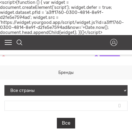
<script>(function () { var widget =
document.createElement('script'); widget.defer = true;
widget.dataset.pfId = 'a3ff1760-0300-4814-8e9f-
d2fe5e7594ad'; widget.src =
'https://widget.yourgood.app/script/widget.js?id=a3ff1760-
0300-4814-8e9f-d2fe5e7594ad&now='+Date.now();
document.head.appendChild(widget); })()</script>
Бренды
Все