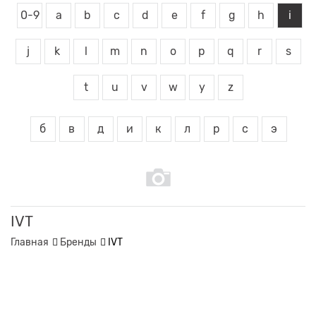
0-9
a
b
c
d
e
f
g
h
i
j
k
l
m
n
o
p
q
r
s
t
u
v
w
y
z
б
в
д
и
к
л
р
с
э
IVT
Главная
Бренды
IVT