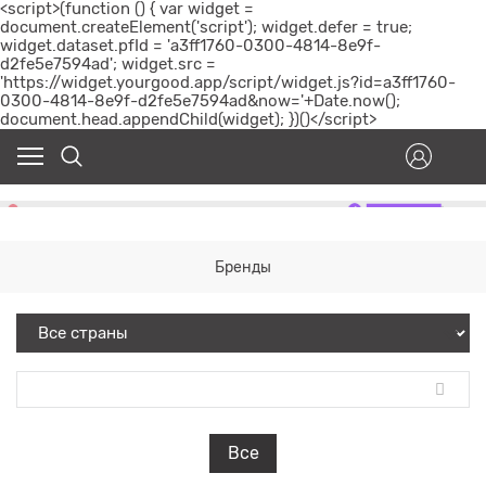
<script>(function () { var widget =
document.createElement('script'); widget.defer = true;
widget.dataset.pfId = 'a3ff1760-0300-4814-8e9f-
d2fe5e7594ad'; widget.src =
'https://widget.yourgood.app/script/widget.js?id=a3ff1760-
0300-4814-8e9f-d2fe5e7594ad&now='+Date.now();
document.head.appendChild(widget); })()</script>
Бренды
Все