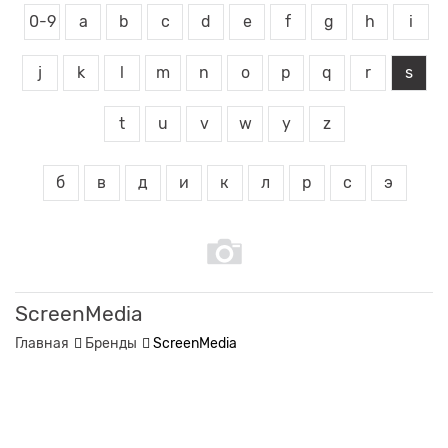
0-9
a
b
c
d
e
f
g
h
i
j
k
l
m
n
o
p
q
r
s
t
u
v
w
y
z
б
в
д
и
к
л
р
с
э
ScreenMedia
Главная
Бренды
ScreenMedia