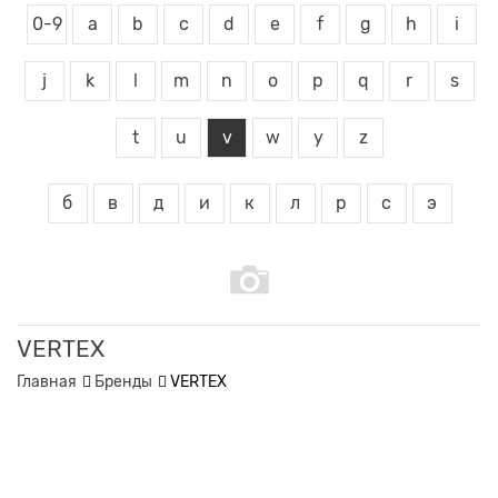
0-9
a
b
c
d
e
f
g
h
i
j
k
l
m
n
o
p
q
r
s
t
u
v
w
y
z
б
в
д
и
к
л
р
с
э
VERTEX
Главная
Бренды
VERTEX