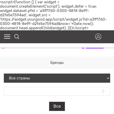
<script>(function () { var widget =
document.createElement('script'); widget.defer = true;
widget.dataset.pfId = 'a3ff1760-0300-4814-8e9f-
d2fe5e7594ad'; widget.src =
'https://widget.yourgood.app/script/widget.js?id=a3ff1760-
0300-4814-8e9f-d2fe5e7594ad&now='+Date.now();
document.head.appendChild(widget); })()</script>
Бренды
Все