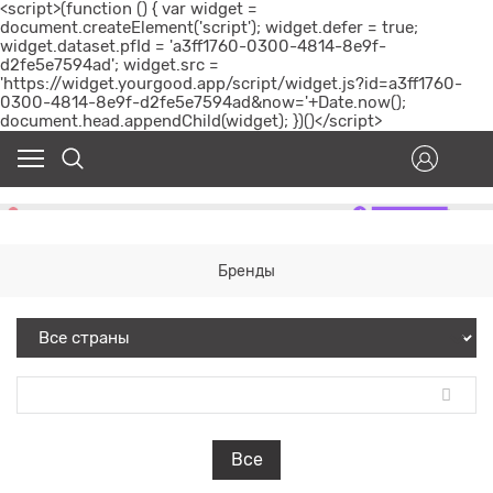
<script>(function () { var widget =
document.createElement('script'); widget.defer = true;
widget.dataset.pfId = 'a3ff1760-0300-4814-8e9f-
d2fe5e7594ad'; widget.src =
'https://widget.yourgood.app/script/widget.js?id=a3ff1760-
0300-4814-8e9f-d2fe5e7594ad&now='+Date.now();
document.head.appendChild(widget); })()</script>
Бренды
Все