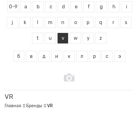
0-9
a
b
c
d
e
f
g
h
i
j
k
l
m
n
o
p
q
r
s
t
u
v
w
y
z
б
в
д
и
к
л
р
с
э
VR
Главная
Бренды
VR