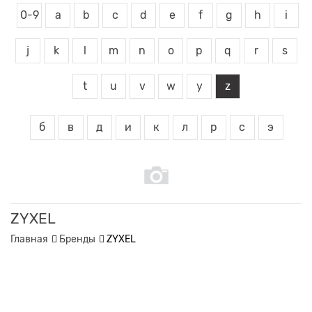
0-9
a
b
c
d
e
f
g
h
i
j
k
l
m
n
o
p
q
r
s
t
u
v
w
y
z
б
в
д
и
к
л
р
с
э
ZYXEL
Главная
Бренды
ZYXEL