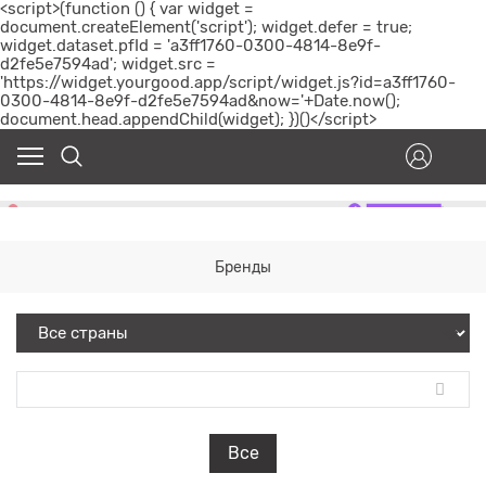
<script>(function () { var widget =
document.createElement('script'); widget.defer = true;
widget.dataset.pfId = 'a3ff1760-0300-4814-8e9f-
d2fe5e7594ad'; widget.src =
'https://widget.yourgood.app/script/widget.js?id=a3ff1760-
0300-4814-8e9f-d2fe5e7594ad&now='+Date.now();
document.head.appendChild(widget); })()</script>
Бренды
Все