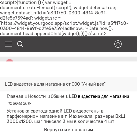
<script>(function () { var widget =
document.createElement('script'); widget.defer = true;
widget.dataset.pfId = 'a3ff1760-0300-4814-8e9f-
d2fe5e7594ad'; widget.src =
'https://widget.yourgood.app/script/widget.js?id=a3ff1760-
0300-4814-8e9f-d2fe5e7594ad&now='+Date.now();
document.head.appendChild(widget); })()</script>
LED видестена для магазина от ООО "Умный век"
Главная
Новости
Общие
LED видестена для магазина от 
12 июля 2019
Установка светодиодной LED видеостены в
парфюмерном магазине в г. Махачкала, размеры ВхШ
3000х1200, шаг пикселя 3 мм в количестве 4 шт.
Вернуться к новостям