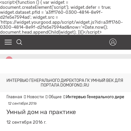
<script>(function () { var widget =
document.createElement('script'); widget.defer = true;
widget.dataset.pfId = 'a3ff1760-0300-4814-8e9f-
d2fe5e7594ad'; widget.src =
'https://widget.yourgood.app/script/widget.js?id=a3ff1760-
0300-4814-8e9f-d2fe5e7594ad&now='+Date.now();
document.head.appendChild(widget); })()</script>
ИНТЕРВЬЮ ГЕНЕРАЛЬНОГО ДИРЕКТОРА ГК УМНЫЙ ВЕК ДЛЯ
ПОРТАЛА DOMOFOND.RU
Главная
Новости
Общие
Интервью Генерального директор
12 сентября 2016
Умный дом на практике
12 сентября 2016 г.