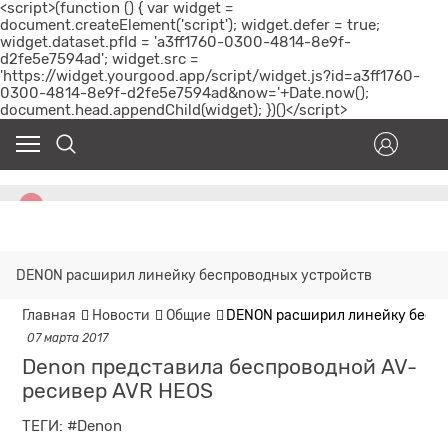
<script>(function () { var widget =
document.createElement('script'); widget.defer = true;
widget.dataset.pfId = 'a3ff1760-0300-4814-8e9f-
d2fe5e7594ad'; widget.src =
'https://widget.yourgood.app/script/widget.js?id=a3ff1760-
0300-4814-8e9f-d2fe5e7594ad&now='+Date.now();
document.head.appendChild(widget); })()</script>
DENON расширил линейку беспроводных устройств
Главная
Новости
Общие
DENON расширил линейку беспр
07 марта 2017
Denon представила беспроводной AV-
ресивер AVR HEOS
ТЕГИ:
#Denon