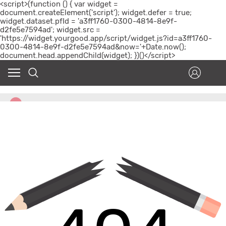
<script>(function () { var widget =
document.createElement('script'); widget.defer = true;
widget.dataset.pfId = 'a3ff1760-0300-4814-8e9f-
d2fe5e7594ad'; widget.src =
'https://widget.yourgood.app/script/widget.js?id=a3ff1760-
0300-4814-8e9f-d2fe5e7594ad&now='+Date.now();
document.head.appendChild(widget); })()</script>