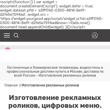
<script>(function () { var widget =
document.createElement('script'); widget.defer = true;
widget.dataset.pfId = 'a3ff1760-0300-4814-8e9f-
d2fe5e7594ad'; widget.src =
'https://widget.yourgood.app/script/widget.js?id=a3ff1760-
0300-4814-8e9f-d2fe5e7594ad&now='+Date.now();
document.head.appendChild(widget); })()</script>
Гостиничные и Коммерческие телевизоры, видеостены и
профессиональные дисплеи купить в Москве, доставка по
всей России - Изготовление рекламных роликов
Главная
Изготовление рекламных роликов
Изготовление рекламных
роликов, цифровых меню.