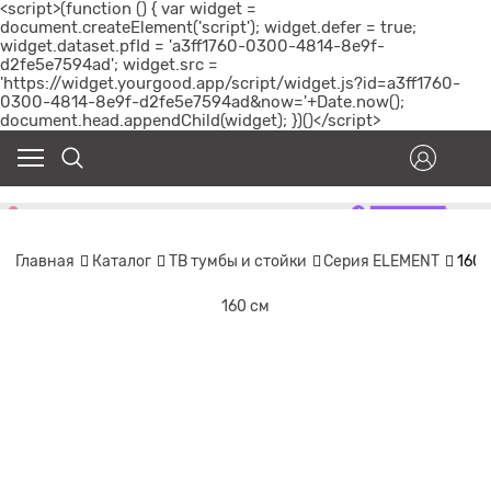
<script>(function () { var widget =
document.createElement('script'); widget.defer = true;
widget.dataset.pfId = 'a3ff1760-0300-4814-8e9f-
d2fe5e7594ad'; widget.src =
'https://widget.yourgood.app/script/widget.js?id=a3ff1760-
0300-4814-8e9f-d2fe5e7594ad&now='+Date.now();
document.head.appendChild(widget); })()</script>
Главная
Каталог
ТВ тумбы и стойки
Серия ELEMENT
160 
160 см