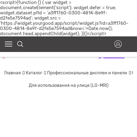
<script>(function () { var widget =
document.createElement('script'); widget.defer = true;
widget.dataset.pfId = 'a3ff1760-0300-4814-8e9f-
d2fe5e7594ad'; widget.src =
'https://widget.yourgood.app/script/widget.js?id=a3ff1760-
0300-4814-8e9f-d2fe5e7594ad&now='+Date.now();
document.head.appendChild(widget); })()</script>
Главная
Каталог
Профессиональные дисплеи и панели
Сп
Для использования на улице (LG-MRI)