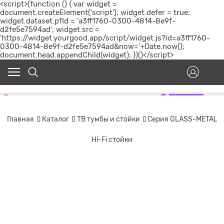
<script>(function () { var widget =
document.createElement('script'); widget.defer = true;
widget.dataset.pfId = 'a3ff1760-0300-4814-8e9f-
d2fe5e7594ad'; widget.src =
'https://widget.yourgood.app/script/widget.js?id=a3ff1760-
0300-4814-8e9f-d2fe5e7594ad&now='+Date.now();
document.head.appendChild(widget); })()</script>
Главная
Каталог
ТВ тумбы и стойки
Серия GLASS-METAL
Hi-Fi стойки