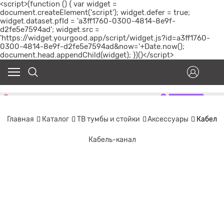
<script>(function () { var widget =
document.createElement('script'); widget.defer = true;
widget.dataset.pfId = 'a3ff1760-0300-4814-8e9f-
d2fe5e7594ad'; widget.src =
'https://widget.yourgood.app/script/widget.js?id=a3ff1760-
0300-4814-8e9f-d2fe5e7594ad&now='+Date.now();
document.head.appendChild(widget); })()</script>
Главная
Каталог
ТВ тумбы и стойки
Аксессуары
Кабель
Кабель-канал