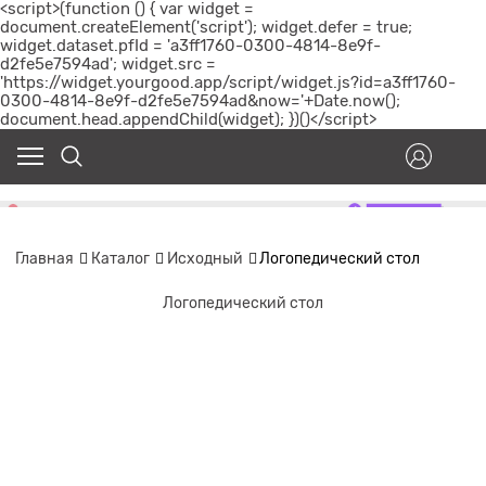
<script>(function () { var widget =
document.createElement('script'); widget.defer = true;
widget.dataset.pfId = 'a3ff1760-0300-4814-8e9f-
d2fe5e7594ad'; widget.src =
'https://widget.yourgood.app/script/widget.js?id=a3ff1760-
0300-4814-8e9f-d2fe5e7594ad&now='+Date.now();
document.head.appendChild(widget); })()</script>
Главная
Каталог
Исходный
Логопедический стол
Логопедический стол