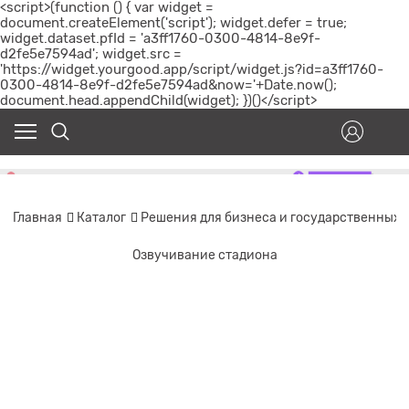
<script>(function () { var widget =
document.createElement('script'); widget.defer = true;
widget.dataset.pfId = 'a3ff1760-0300-4814-8e9f-
d2fe5e7594ad'; widget.src =
'https://widget.yourgood.app/script/widget.js?id=a3ff1760-
0300-4814-8e9f-d2fe5e7594ad&now='+Date.now();
document.head.appendChild(widget); })()</script>
Главная
Каталог
Решения для бизнеса и государственных
Озвучивание стадиона